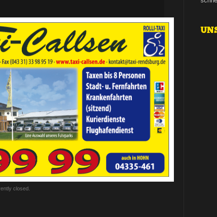
schne
UN
ently closed.