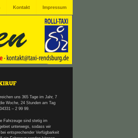
n
Kontakt
Impressum
XIRUF
rreichen uns 365 Tage im Jahr, 7
die Woche, 24 Stunden am Tag
 04331 – 2 99 99.
e Fahrzeuge sind stetig im
gebiet unterwegs, sodass wir
 bei entsprechender Verfügbarkeit