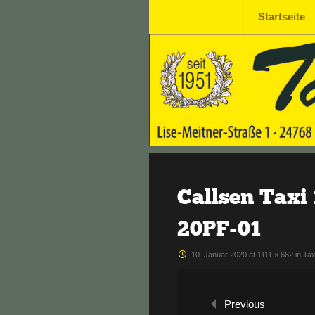
Skip to content
Startseite
Taxi-
SEIT
1951
Callsen
e.K.
Callsen Taxi
20PF-01
10. Januar 2020
at
1111 × 662
in
Tax
Previous