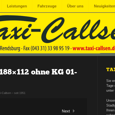
Leistungen
Fahrzeuge
Über uns
Neuigkeite
TA
 188×112 ohne KG 01-
Sie e
Tage 
unter
i-Callsen – seit 1951
Unser
Stadt
Ihnen
Next