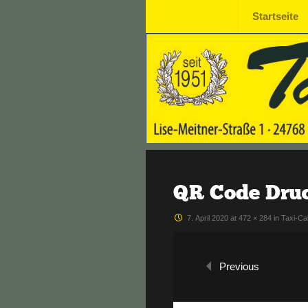
Skip to content
Startseite
Taxi-
SEIT
1951
Callsen
e.K.
QR Code Dru
7. April 2020
at
472 × 284
in
Taxi-Cal
Previous