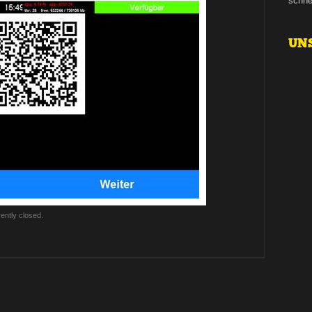
schne
UN
ently closed.