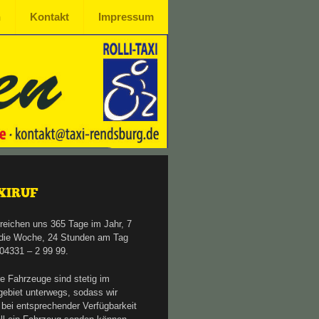
n
Kontakt
Impressum
XIRUF
rreichen uns 365 Tage im Jahr, 7
die Woche, 24 Stunden am Tag
 04331 – 2 99 99.
e Fahrzeuge sind stetig im
gebiet unterwegs, sodass wir
 bei entsprechender Verfügbarkeit