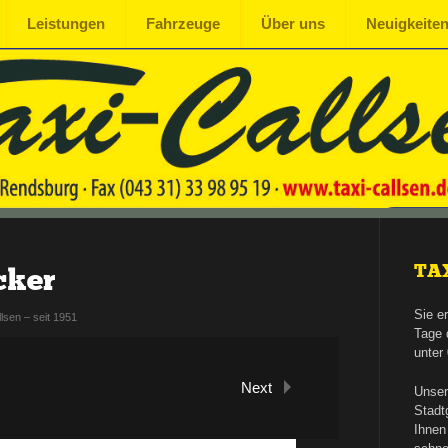
Leistungen
Fahrzeuge
Über uns
Neuigkeite
TA
cker
Sie e
lsen – seit 1951
Tage 
unter
Next
Unser
Stadt
Ihnen